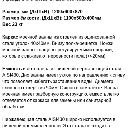
Размер, мм (ДхШхВ): 1200
х600
х870
Размер ёмкости, (ДхШхВ): 1100
х500
х4
00мм
Вес 23
кг
Каркас
моечной ванны изготовлен из оцинкованной
стали уголок 40х40мм. Внизу полка-решетка. Ножки
моечной ванны снащены регулируемыми опорами,
которые сглаживают неровности пола (+/-20мм).
Емкость
изготовлена из пищевой нержавеющей стали
AISI430. Дно ванны имеет уклон по направлению к сливу,
что позволяет избегать застаивания воды. Диаметр
сливного отверстия 50мм. Сифон в комплекте. Ванна
моечная имеет разборную конструкцию, емкость легко
отделяется от каркаса для замены или санитарной
обработки.
Нержавеющая сталь AISI430 широко используется в
пищевой промышленности. Эта сталь не входит в