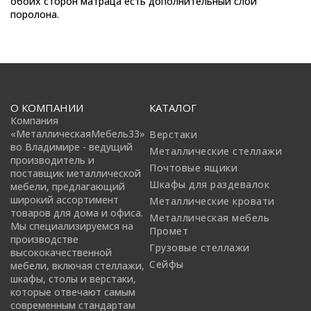
обоих сторон матраца есть дополнительный слой
поролона.
О КОМПАНИИ
КАТАЛОГ
Компания
«МеталлическаяМебель33»
Верстаки
во Владимире - ведущий
Металлические стеллажи
производитель и
Почтовые ящики
поставщик металлической
Шкафы для раздевалок
мебели, предлагающий
широкий ассортимент
Металлические кровати
товаров для дома и офиса.
Металлическая мебель
Мы специализируемся на
Промет
производстве
Грузовые стеллажи
высококачественной
Сейфы
мебели, включая стеллажи,
шкафы, столы и верстаки,
которые отвечают самым
современным стандартам