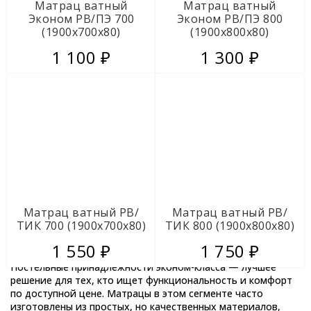
Матрац ватный
Матрац ватный
Кровати для общежитий
Эконом РВ/ПЭ 700
Эконом РВ/ПЭ 800
Металлические кровати для рабочих
(1900х700х80)
(1900х800х80)
Кровати ЛДСП на металлокаркасе
1 100 ₽
1 300 ₽
Аксессуары для металлических кроватей
Постельные принадлежности
Матрацы
Сейфы
Ключницы во Владимире
Кухонное оборудование из
Матрац ватный РВ/
Матрац ватный РВ/
нержавеющей стали
ТИК 700 (1900х700х80)
ТИК 800 (1900х800х80)
1 550 ₽
1 750 ₽
Садово-парковая мебель
Постельные принадлежности эконом-класса — лучшее
решение для тех, кто ищет функциональность и комфорт
по доступной цене. Матрацы в этом сегменте часто
изготовлены из простых, но качественных материалов,