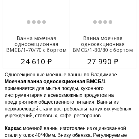
Сейфы
Ключницы во Владимире
Ванна моечная
Ванна моечная
Кухонное оборудование из
односекционная
односекционная
нержавеющей стали
ВМСБ/1-70/70 с бортом
ВМСБ/1-80/80 с бортом
24 610 ₽
27 990 ₽
Разделочные столы
Ванны моечные
Односекционные моечные ванны во Владимире.
Ванны моечные односекционные ВМС/1 без борта
Моечная ванна односекционная ВМСБ/1
применяется для мытья посуды, кухонного
Ванны моечные односекционные ВМСБ/1 с бортом
инструментария и всевозможных продуктов на
Ванны моечные двухсекционные ВМС/2 без борта
предприятиях общественного питания. Ванны из
Ванны моечные двухсекционные ВМСБ/2 с бортом
нержавеющей стали востребованы на кухнях учебных
Ванны моечные трехсекционные ВМС/3 без борта
учреждений, столовых, кафе, ресторанов.
Ванны моечные трехсекционные ВМСБ/3 с бортом
Котломоечная ванна ВМС/1 без борта
Каркас
моечной ванны изготовлен из оцинкованной
стали уголок 40*40мм. Внизу обвязка. Регулируемые
Котломоечная ванна ВМСБ/1 с бортом