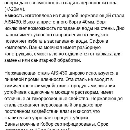
опоры дают возможность сгладить неровности пола
Ванна моечная с рабочей поверхностью ВМСР/1
без борта
(+/-20мм).
Емкость
изготовлена из пищевой нержавеющей стали
Ванна моечная с рабочей поверхностью ВМСБР/1 с
бортом
AISI430.
Высота пристенного борта 40мм. Борт
исключает возможность попадания воды на стены. Дно
Полки из нержавеющей стали
ванны имеет уклон по направлению к сливу, что
Стеллажи из нержавеющей стали
позволяет избегать застаивания воды. Сифон в
Подставки кухонные
комплекте. Ванна моечная имеет разборную
конструкцию, емкость легко отделяется от каркаса для
замены или санитарной обработки.
Садово-парковая мебель
Нержавеющая сталь AISI430 широко используется в
пищевой промышленности. Эта сталь не входит в
химическое взаимодействие с продуктами питания,
устойчива к щелочным моющим растворам, имеет
отличные антикоррозионные свойства. Нержавеющая
сталь сохраняет первозданный вид даже при
постоянном воздействии влаги и кислот, что
значительно упрощает процесс уборки.
Ванны моечные Кобор сертифицированы. Срок