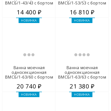
ВМСБ/1-43/43 с бортом
ВМСБ/1-53/53 с бортом
Стойки инструментальные
14 400 ₽
16 810 ₽
Тумбы инструментальные СШИ.Т
НОВИНКА
НОВИНКА
Навесные шкафы СШИ.Н
Инструментальные тележки СТИ
Металлическая мебель Промет
Ванна моечная
Ванна моечная
Металлические шкафы
односекционная
односекционная
ВМСБ/1-63/60 с бортом
ВМСБ/1-63/63 с бортом
Мебель из ЛДСП
20 740 ₽
21 380 ₽
Скамейки гардеробные
НОВИНКА
НОВИНКА
Металлические кровати