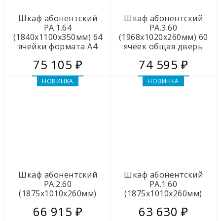
Шкафы для ключей металлические
Шкаф абонентский
Шкаф абонентский
РА.1.64
РА.3.60
Мебель из ЛДСП
(1840х1100х350мм) 64
(1968х1020х260мм) 60
ячейки формата А4
ячеек общая дверь
Скамейки гардеробные
75 105 ₽
74 595 ₽
НОВИНКА
НОВИНКА
Металлические кровати
Сейфы
Ключницы во Владимире
Кухонное оборудование из
нержавеющей стали
Шкаф абонентский
Шкаф абонентский
РА.2.60
РА.1.60
(1875х1010х260мм)
(1875х1010х260мм)
Садово-парковая мебель
66 915 ₽
63 630 ₽