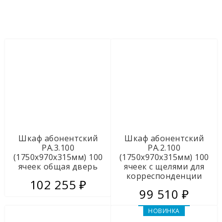
BASE (руб.)
Грузовые стеллажи
От
До
Стеллажи для метизов СМ
Стеллажи с фанерными полками СГРФ
Высота, мм
Почтовые ящики
Ширина, мм
Верстаки
Глубина, мм
Шкаф абонентский
Шкаф абонентский
Инструментальные шкафы СШИ
РА.3.100
РА.2.100
(1750х970х315мм) 100
(1750х970х315мм) 100
Размер, мм (ВхШхГ)
Стойки инструментальные
ячеек общая дверь
ячеек с щелями для
корреспонденции
102 255 ₽
Тумбы инструментальные СШИ.Т
99 510 ₽
НОВИНКА
Навесные шкафы СШИ.Н